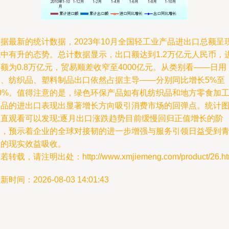
据最新的统计数据，2023年10月全国轻工业产品进出口总额呈
稳中有升的态势。总计数据显示，出口额达到1.2万亿元人民币，
额为0.8万亿元，贸易顺差收窄至4000亿元。从类别看——日用
品、纺织品、塑料制品出口依然占据主导——分别同比增长5%至
10%。值得注意的是，绿色环保产品如有机纺织品和地方零食加
制品的进出口表现出显著增长方向吸引消费市场的回弹点。统计
的直观看可以发现;逐月出口涨跌趋势目前缓慢回归正值增长的阶
段，预示着企业的全球对接韧的进一步增强与服务引领日益受到
睐的现实效益吸收。
若转载，请注明出处：http://www.xmjiemeng.com/product/26.ht
新时间：2026-08-03 14:01:43