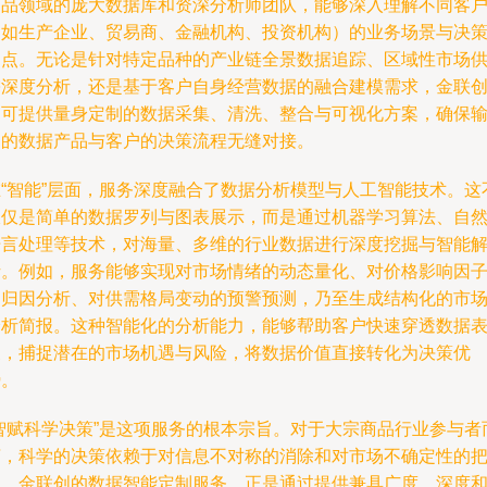
商品领域的庞大数据库和资深分析师团队，能够深入理解不同客
（如生产企业、贸易商、金融机构、投资机构）的业务场景与决
痛点。无论是针对特定品种的产业链全景数据追踪、区域性市场
需深度分析，还是基于客户自身经营数据的融合建模需求，金联
均可提供量身定制的数据采集、清洗、整合与可视化方案，确保
出的数据产品与客户的决策流程无缝对接。
在“智能”层面，服务深度融合了数据分析模型与人工智能技术。这
仅仅是简单的数据罗列与图表展示，而是通过机器学习算法、自
语言处理等技术，对海量、多维的行业数据进行深度挖掘与智能
析。例如，服务能够实现对市场情绪的动态量化、对价格影响因
的归因分析、对供需格局变动的预警预测，乃至生成结构化的市
分析简报。这种智能化的分析能力，能够帮助客户快速穿透数据
象，捕捉潜在的市场机遇与风险，将数据价值直接转化为决策优
势。
“智赋科学决策”是这项服务的根本宗旨。对于大宗商品行业参与者
言，科学的决策依赖于对信息不对称的消除和对市场不确定性的
握。金联创的数据智能定制服务，正是通过提供兼具广度、深度