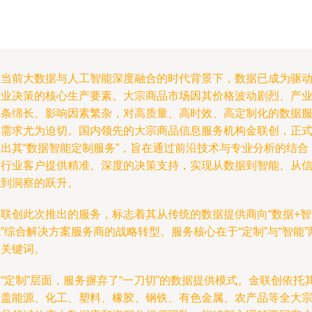
在当前大数据与人工智能深度融合的时代背景下，数据已成为驱
行业决策的核心生产要素。大宗商品市场因其价格波动剧烈、产
链条绵长、影响因素繁杂，对高质量、高时效、高定制化的数据
务需求尤为迫切。国内领先的大宗商品信息服务机构金联创，正
推出其“数据智能定制服务”，旨在通过前沿技术与专业分析的结合
为行业客户提供精准、深度的决策支持，实现从数据到智能、从
息到洞察的跃升。
金联创此次推出的服务，标志着其从传统的数据提供商向“数据+智
”综合解决方案服务商的战略转型。服务核心在于“定制”与“智能”
大关键词。
“定制”层面，服务摒弃了“一刀切”的数据提供模式。金联创依托
覆盖能源、化工、塑料、橡胶、钢铁、有色金属、农产品等全大