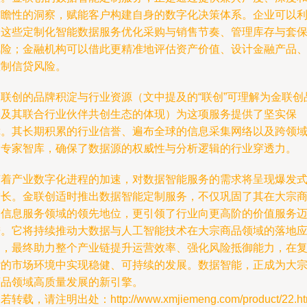
前瞻性的洞察，赋能客户构建自身的数字化决策体系。企业可以
用这些定制化智能数据服务优化采购与销售节奏、管理库存与套
风险；金融机构可以借此更精准地评估资产价值、设计金融产品
控制信贷风险。
金联创的品牌积淀与行业资源（文中提及的“联创”可理解为金联创
牌及其联合行业伙伴共创生态的体现）为这项服务提供了坚实保
障。其长期积累的行业信誉、遍布全球的信息采集网络以及跨领
的专家智库，确保了数据源的权威性与分析逻辑的行业穿透力。
随着产业数字化进程的加速，对数据智能服务的需求将呈现爆发
增长。金联创适时推出数据智能定制服务，不仅巩固了其在大宗
品信息服务领域的领先地位，更引领了行业向更高阶的价值服务
进。它将持续推动大数据与人工智能技术在大宗商品领域的落地
用，最终助力整个产业链提升运营效率、强化风险抵御能力，在
杂的市场环境中实现稳健、可持续的发展。数据智能，正成为大
商品领域高质量发展的新引擎。
若转载，请注明出处：http://www.xmjiemeng.com/product/22.ht